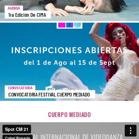
AGENDA
1ra Edición De CIMA
CONVOCATORIA
CONVOCATORIA FESTIVAL CUERPO MEDIADO
CUERPO MEDIADO
R
e
p