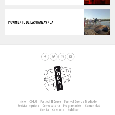
MOVIMIENTO DE LAS DANZAS NOA
Inicio
COBAI
Festival El Cruce
Festival Cuerpo Mediado
Revista Inquieta
Convocatoria
Programación
Comunidad
Tienda
Contacto
Publicar