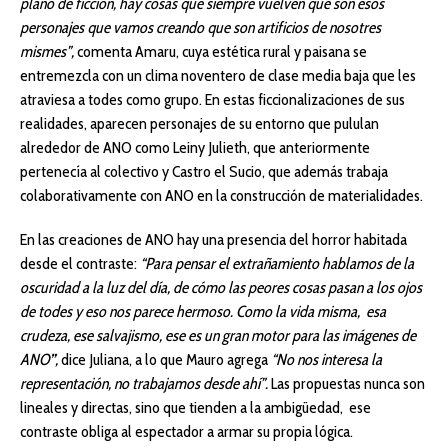
plano de ficción, hay cosas que siempre vuelven que son esos
personajes que vamos creando que son artificios de nosotres
mismes”,
comenta Amaru, cuya estética rural y paisana se
entremezcla con un clima noventero de clase media baja que les
atraviesa a todes como grupo. En estas ficcionalizaciones de sus
realidades, aparecen personajes de su entorno que pululan
alrededor de ANO como Leiny Julieth, que anteriormente
pertenecía al colectivo y Castro el Sucio, que además trabaja
colaborativamente con ANO en la construcción de materialidades.
En las creaciones de ANO hay una presencia del horror habitada
desde el contraste:
“Para pensar el extrañamiento hablamos de la
oscuridad a la luz del día, de cómo las peores cosas pasan a los ojos
de todes y eso nos parece hermoso. Como la vida misma, esa
crudeza, ese salvajismo, ese es un gran motor para las imágenes de
ANO
”
,
dice Juliana, a lo que Mauro agrega
“No nos interesa la
representación, no trabajamos desde ahí”.
Las propuestas nunca son
lineales y directas, sino que tienden a la ambigüedad, ese
contraste obliga al espectador a armar su propia lógica.