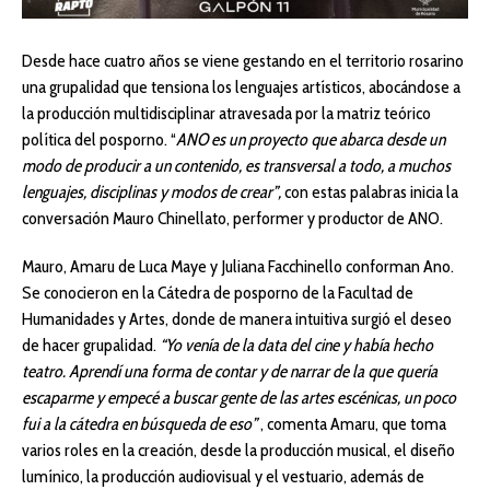
Desde hace cuatro años se viene gestando en el territorio rosarino
una grupalidad que tensiona los lenguajes artísticos, abocándose a
la producción multidisciplinar atravesada por la matriz teórico
política del posporno.
“
ANO es un proyecto que abarca desde un
modo de producir a un contenido, es transversal a todo, a muchos
lenguajes, disciplinas y modos de crear”,
con estas palabras inicia la
conversación Mauro Chinellato, performer y productor de ANO.
Mauro, Amaru de Luca Maye y Juliana Facchinello conforman Ano.
Se conocieron en la Cátedra de posporno de la Facultad de
Humanidades y Artes, donde de manera intuitiva surgió el deseo
de hacer grupalidad.
“Yo venía de la data del cine y había hecho
teatro. Aprendí una forma de contar y de narrar de la que quería
escaparme y empecé a buscar gente de las artes escénicas, un poco
fui a la cátedra en búsqueda de eso”
, comenta Amaru, que toma
varios roles en la creación, desde la producción musical, el diseño
lumínico, la producción audiovisual y el vestuario, además de