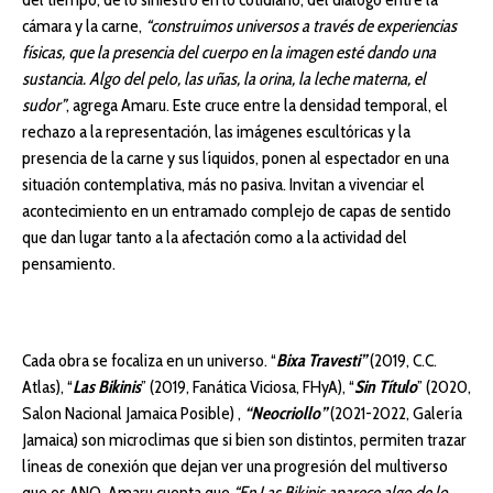
cámara y la carne,
“construimos universos a través de experiencias
físicas, que la presencia del cuerpo en la imagen esté dando una
sustancia. Algo del pelo, las uñas, la orina, la leche materna, el
sudor”
, agrega Amaru. Este cruce entre la densidad temporal, el
rechazo a la representación, las imágenes escultóricas y la
presencia de la carne y sus líquidos, ponen al espectador en una
situación contemplativa, más no pasiva. Invitan a vivenciar el
acontecimiento en un entramado complejo de capas de sentido
que dan lugar tanto a la afectación como a la actividad del
pensamiento.
Cada obra se focaliza en un universo. “
Bixa Travesti”
(2019, C.C.
Atlas), “
Las Bikinis
” (2019, Fanática Viciosa, FHyA), “
Sin Título
” (2020,
Salon Nacional Jamaica Posible) ,
“Neocriollo”
(2021-2022, Galería
Jamaica) son microclimas que si bien son distintos, permiten trazar
líneas de conexión que dejan ver una progresión del multiverso
que es ANO. Amaru cuenta que
“En Las Bikinis aparece algo de lo