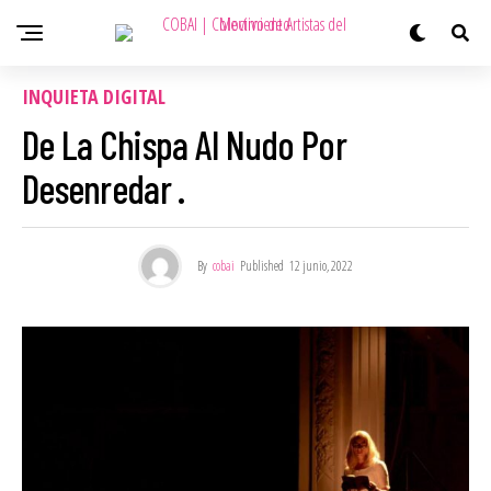
INQUIETA DIGITAL
De La Chispa Al Nudo Por
Desenredar .
By
cobai
Published
12 junio, 2022