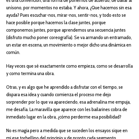
es una convención, una forma de ponernos de acuerdo, de bailar al
unísono, por momentos no estaba. Y ahora, ¿Que hacemos sin esa
ayuda? Pues escuchar-nos, mirar-nos, sentir-nos, y todo esto se
hace posible porque hacemos la clase juntes, porque
componemos juntes, porque aprendemos una secuencia juntes
(disfruto mucho poner coreografía). Se va armando un entramado,
un estar en escena, un movimiento o mejor dicho una dinámica en
común.
Hay veces que sé exactamente como empieza, como se desarrolla
y como termina una obra.
Otras, y es algo que he aprendido a disfrutar con el tiempo, se
dispara esa idea y cuando comienza el proceso me dejo
sorprender por lo que va apareciendo, esa adrenalina me empuja,
me desafía. La maravilla que aparece con les bailarines cobra de
inmediato lugar en la obra, ¿cómo perderme esa posibilidad?
No es magia pero a medida que se suceden los ensayos sique en
mi ese torbellino del principio y de pronto cada segmento